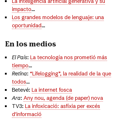
La inteligencia artificial generativa y su
impacto
...
Los grandes modelos de lenguaje: una
oportunidad
...
En los medios
El País
:
La tecnología nos prometió más
tiempo
...
Retina
:
“Lifelogging”, la realidad de la que
todos
...
Betevé:
La internet fosca
Ara
:
Any nou, agenda (de paper) nova
TV3:
La infoxicació: asfíxia per excés
d'informació