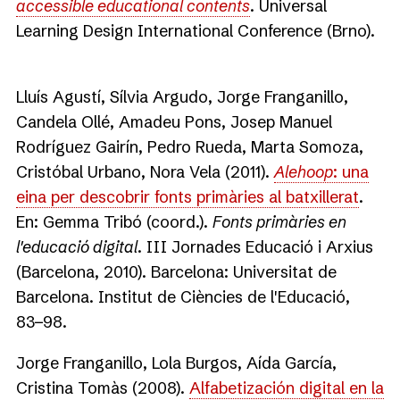
accessible educational contents
. Universal
Learning Design International Conference (Brno).
Lluís Agustí, Sílvia Argudo, Jorge Franganillo,
Candela Ollé, Amadeu Pons, Josep Manuel
Rodríguez Gairín, Pedro Rueda, Marta Somoza,
Cristóbal Urbano, Nora Vela (2011).
Alehoop
: una
eina per descobrir fonts primàries al batxillerat
.
En: Gemma Tribó (coord.).
Fonts primàries en
l'educació digital
. III Jornades Educació i Arxius
(Barcelona, 2010). Barcelona: Universitat de
Barcelona. Institut de Ciències de l'Educació,
83−98.
Jorge Franganillo, Lola Burgos, Aída García,
Cristina Tomàs (2008).
Alfabetización digital en la