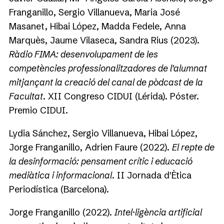
Franganillo, Sergio Villanueva, Maria José
Masanet, Hibai López, Madda Fedele, Anna
Marquès, Jaume Vilaseca, Sandra Rius (2023).
Ràdio FIMA: desenvolupament de les
competències professionalitzadores de l'alumnat
mitjançant la creació del canal de pòdcast de la
Facultat
. XII Congreso CIDUI (Lérida). Póster.
Premio CIDUI.
Lydia Sánchez, Sergio Villanueva, Hibai López,
Jorge Franganillo, Adrien Faure (2022).
El repte de
la desinformació: pensament crític i educació
mediàtica i informacional
. II Jornada d'Ètica
Periodística (Barcelona).
Jorge Franganillo (2022).
Intel·ligència artificial