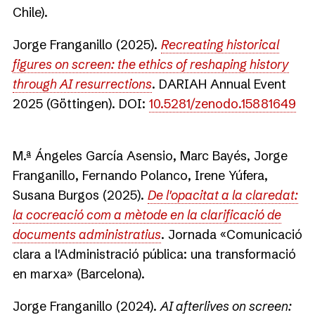
Chile).
Jorge Franganillo (2025).
Recreating historical
figures on screen: the ethics of reshaping history
through AI resurrections
. DARIAH Annual Event
2025 (Göttingen). DOI:
10.5281/zenodo.15881649
M.ª Ángeles García Asensio, Marc Bayés, Jorge
Franganillo, Fernando Polanco, Irene Yúfera,
Susana Burgos (2025).
De l'opacitat a la claredat:
la cocreació com a mètode en la clarificació de
documents administratius
. Jornada «Comunicació
clara a l'Administració pública: una transformació
en marxa» (Barcelona).
Jorge Franganillo (2024).
AI afterlives on screen: