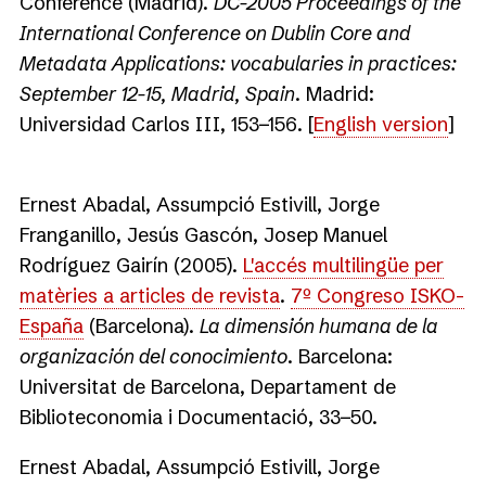
Conference (Madrid).
DC-2005 Proceedings of the
International Conference on Dublin Core and
Metadata Applications: vocabularies in practices:
September 12-15, Madrid, Spain
. Madrid:
Universidad Carlos III, 153−156. [
English version
]
Ernest Abadal, Assumpció Estivill, Jorge
Franganillo, Jesús Gascón, Josep Manuel
Rodríguez Gairín (2005).
L'accés multilingüe per
matèries a articles de revista
.
7º Congreso ISKO-
España
(Barcelona).
La dimensión humana de la
organización del conocimiento
. Barcelona:
Universitat de Barcelona, Departament de
Biblioteconomia i Documentació, 33−50.
Ernest Abadal, Assumpció Estivill, Jorge