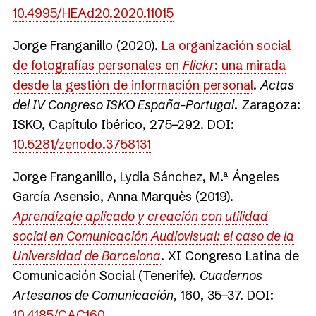
10.4995/HEAd20.2020.11015
Jorge Franganillo (2020).
La organización social
de fotografías personales en
Flickr
: una mirada
desde la gestión de información personal
.
Actas
del IV Congreso ISKO España-Portugal
. Zaragoza:
ISKO, Capítulo Ibérico, 275−292. DOI:
10.5281/zenodo.3758131
Jorge Franganillo, Lydia Sánchez, M.ª Ángeles
García Asensio, Anna Marquès (2019).
Aprendizaje aplicado y creación con utilidad
social en Comunicación Audiovisual: el caso de la
Universidad de Barcelona
. XI Congreso Latina de
Comunicación Social (Tenerife).
Cuadernos
Artesanos de Comunicación
, 160, 35−37. DOI:
10.4185/CAC160