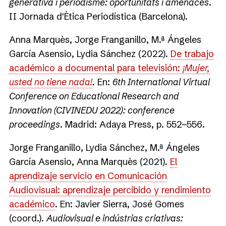
generativa i periodisme: oportunitats i amenaces
.
II Jornada d'Ètica Periodística (Barcelona).
Anna Marquès, Jorge Franganillo, M.ª Ángeles
García Asensio, Lydia Sánchez (2022).
De trabajo
académico a documental para televisión:
¡Mujer,
usted no tiene nada!
. En:
6th International Virtual
Conference on Educational Research and
Innovation (CIVINEDU 2022): conference
proceedings
. Madrid: Adaya Press, p. 552−556.
Jorge Franganillo, Lydia Sánchez, M.ª Ángeles
García Asensio, Anna Marquès (2021).
El
aprendizaje servicio en Comunicación
Audiovisual: aprendizaje percibido y rendimiento
académico
. En: Javier Sierra, José Gomes
(coord.).
Audiovisual e indústrias criativas: