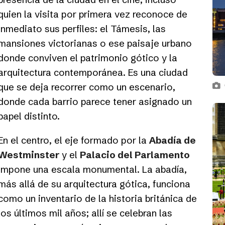
quien la visita por primera vez reconoce de
inmediato sus perfiles: el Támesis, las
mansiones victorianas o ese paisaje urbano
donde conviven el patrimonio gótico y la
arquitectura contemporánea. Es una ciudad
que se deja recorrer como un escenario,
donde cada barrio parece tener asignado un
papel distinto.
En el centro, el eje formado por la
Abadía de
Westminster
y el
Palacio del Parlamento
impone una escala monumental. La abadía,
más allá de su arquitectura gótica, funciona
como un inventario de la historia británica de
los últimos mil años; allí se celebran las