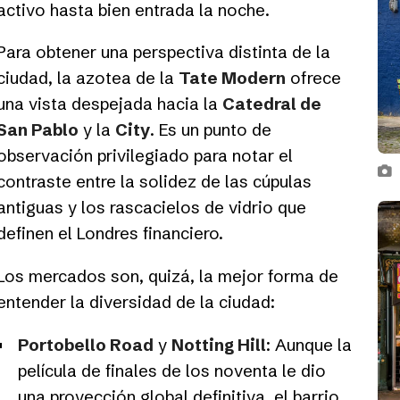
activo hasta bien entrada la noche.
Para obtener una perspectiva distinta de la
ciudad, la azotea de la
Tate Modern
ofrece
una vista despejada hacia la
Catedral de
San Pablo
y la
City
. Es un punto de
observación privilegiado para notar el
contraste entre la solidez de las cúpulas
antiguas y los rascacielos de vidrio que
definen el Londres financiero.
Los mercados son, quizá, la mejor forma de
entender la diversidad de la ciudad:
Portobello Road
y
Notting Hill
: Aunque la
película de finales de los noventa le dio
una proyección global definitiva, el barrio