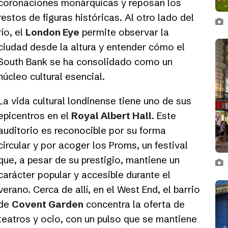
coronaciones monárquicas y reposan los
restos de figuras históricas. Al otro lado del
río, el
London Eye
permite observar la
ciudad desde la altura y entender cómo el
South Bank se ha consolidado como un
núcleo cultural esencial.
La vida cultural londinense tiene uno de sus
epicentros en el
Royal Albert Hall
. Este
auditorio es reconocible por su forma
circular y por acoger los Proms, un festival
que, a pesar de su prestigio, mantiene un
carácter popular y accesible durante el
verano. Cerca de allí, en el West End, el barrio
de
Covent Garden
concentra la oferta de
teatros y ocio, con un pulso que se mantiene