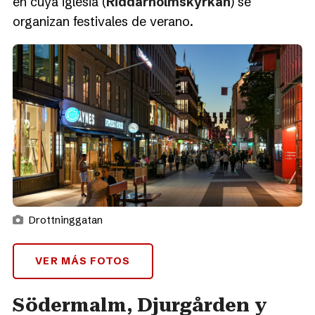
en cuya iglesia (
Riddarholmskyrkan
) se
organizan festivales de verano.
Drottninggatan
VER MÁS FOTOS
Södermalm, Djurgården y